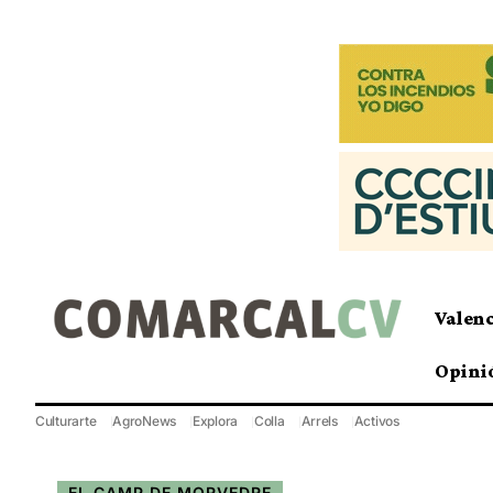
Valen
Opini
Culturarte
AgroNews
Explora
Colla
Arrels
Activos
EL CAMP DE MORVEDRE