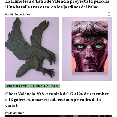
La Filmoteca d’Estiu de València proyecta la pelicula
‘Una batalla tras otra’ en los Jardines del Palau
Por
Adrián Lupiáñez
CULTURARTE
VALENCIA CIUDAD
Obert València 2026 reunirà del 17 al 26 de setembre
a 16 galeries, museus i col·leccions privades de la
ciutat
Por
Javier Ruiz