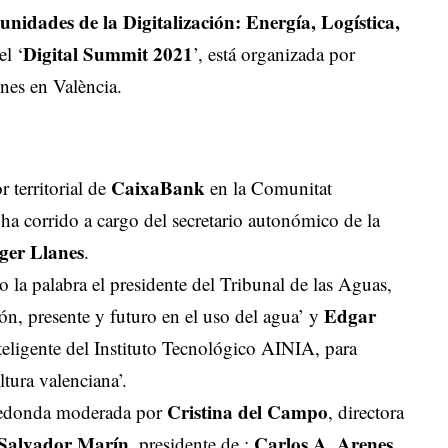
nidades de la Digitalización: Energía, Logística,
Digital Summit 2021
el ‘
’, está organizada por
ones en València.
CaixaBank
 territorial de
en la Comunitat
n ha corrido a cargo del secretario autonómico de la
ger Llanes
.
o la palabra el presidente del Tribunal de las Aguas,
Edgar
ión, presente y futuro en el uso del agua’ y
eligente del Instituto Tecnológico AINIA, para
ltura valenciana’.
Cristina del Campo
 redonda moderada por
, directora
Salvador Marín
Carlos A. Arenes
, presidente de ;
,