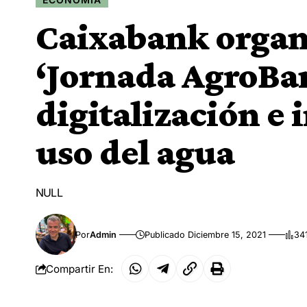
Caixabank organ
‘Jornada AgroBan
digitalización e 
uso del agua
NULL
Por
Admin
Publicado Diciembre 15, 2021
341
Compartir En: