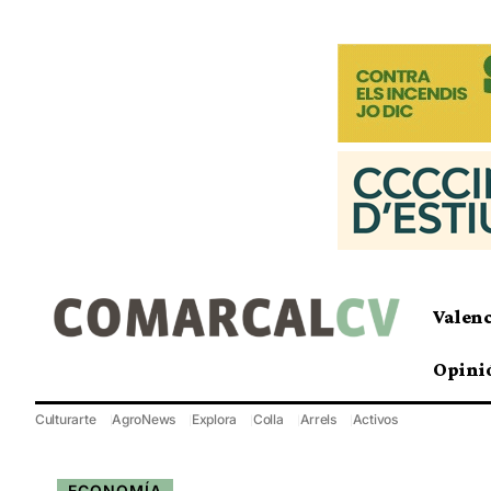
Valen
Opini
Culturarte
AgroNews
Explora
Colla
Arrels
Activos
ECONOMÍA