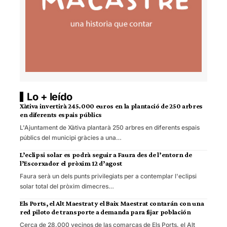
Lo + leído
Xàtiva invertirà 245.000 euros en la plantació de 250 arbres
en diferents espais públics
L'Ajuntament de Xàtiva plantarà 250 arbres en diferents espais
públics del municipi gràcies a una…
L’eclipsi solar es podrà seguir a Faura des de l’entorn de
l’Escorxador el pròxim 12 d’agost
Faura serà un dels punts privilegiats per a contemplar l'eclipsi
solar total del pròxim dimecres…
Els Ports, el Alt Maestrat y el Baix Maestrat contarán con una
red piloto de transporte a demanda para fijar población
Cerca de 28.000 vecinos de las comarcas de Els Ports, el Alt