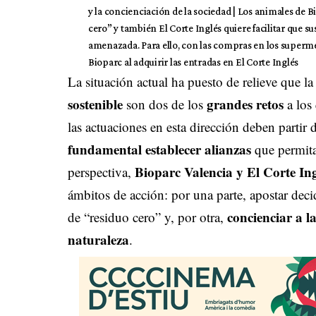
y la concienciación de la sociedad | Los animales de B
cero” y también El Corte Inglés quiere facilitar que su
amenazada. Para ello, con las compras en los superme
Bioparc al adquirir las entradas en El Corte Inglés
La situación actual ha puesto de relieve que l
sostenible
grandes retos
son dos de los
a los
las actuaciones en esta dirección deben partir d
fundamental establecer alianzas
que permita
Bioparc
Valencia y El Corte Ing
perspectiva,
ámbitos de acción: por una parte, apostar dec
concienciar a l
de “residuo cero” y, por otra,
naturaleza
.