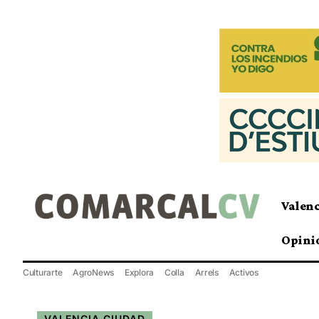
Valen
Opini
Culturarte
AgroNews
Explora
Colla
Arrels
Activos
VALENCIA CIUDAD