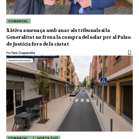
COMARCAL
Xàtiva amenaça amb anar als tribunals si la
Generalitat no frena la compra del solar per al Palau
de Justícia fora de la ciutat
Por
Toni Cuquerella
COMARCAL
L' HORTA SUD