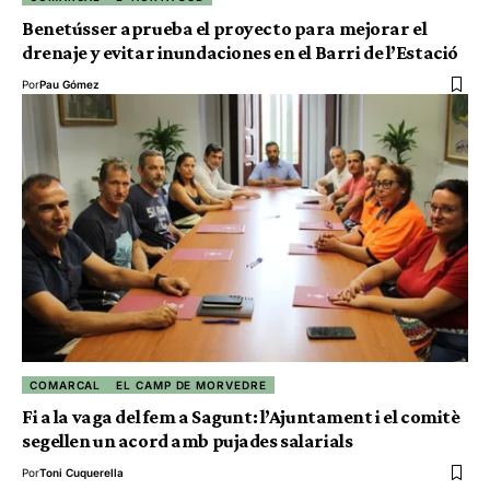
Benetússer aprueba el proyecto para mejorar el
drenaje y evitar inundaciones en el Barri de l’Estació
Por
Pau Gómez
COMARCAL
EL CAMP DE MORVEDRE
Fi a la vaga del fem a Sagunt: l’Ajuntament i el comitè
segellen un acord amb pujades salarials
Por
Toni Cuquerella