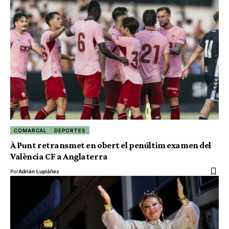
COMARCAL
DEPORTES
À Punt retransmet en obert el penúltim examen del
València CF a Anglaterra
Por
Adrián Lupiáñez