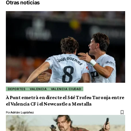
Otras noticias
DEPORTES
VALENCIA
VALENCIA CIUDAD
À Punt emetrà en directe el 54é Trofeu Taronja entre
el Valencia CF i el Newcastle a Mestalla
Por
Adrián Lupiáñez