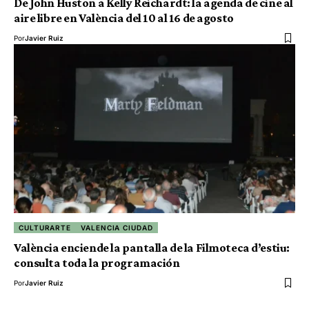
De John Huston a Kelly Reichardt: la agenda de cine al
aire libre en València del 10 al 16 de agosto
Por
Javier Ruiz
CULTURARTE
VALENCIA CIUDAD
València enciende la pantalla de la Filmoteca d’estiu:
consulta toda la programación
Por
Javier Ruiz