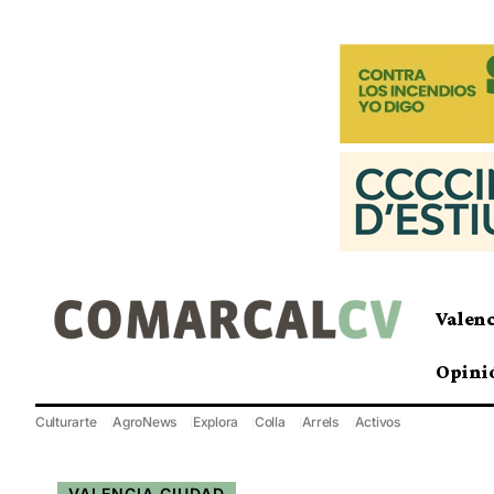
Valen
Opini
Culturarte
AgroNews
Explora
Colla
Arrels
Activos
VALENCIA CIUDAD