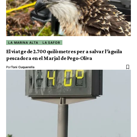
LA MARINA ALTA
LA SAFOR
El viatge de 2.700 quilòmetres per a salvar l’àguila
pescadora en el Marjal de Pego-Oliva
Por
Toni Cuquerella