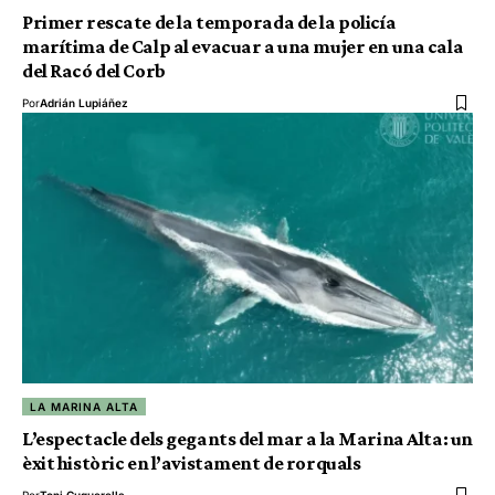
Primer rescate de la temporada de la policía
marítima de Calp al evacuar a una mujer en una cala
del Racó del Corb
Por
Adrián Lupiáñez
LA MARINA ALTA
L’espectacle dels gegants del mar a la Marina Alta: un
èxit històric en l’avistament de rorquals
Por
Toni Cuquerella