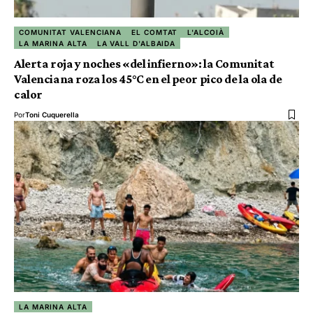
COMUNITAT VALENCIANA
EL COMTAT
L'ALCOIÀ
LA MARINA ALTA
LA VALL D'ALBAIDA
Alerta roja y noches «del infierno»: la Comunitat
Valenciana roza los 45°C en el peor pico de la ola de
calor
Por
Toni Cuquerella
LA MARINA ALTA