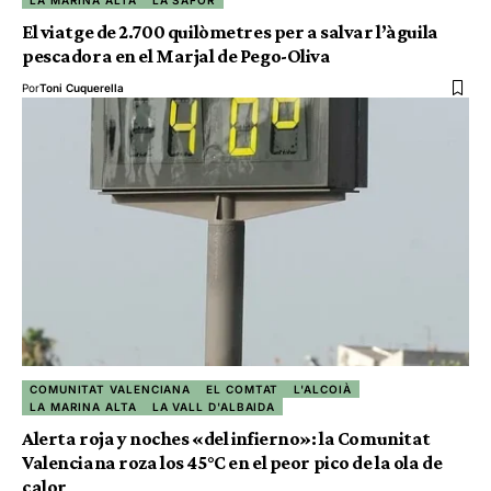
El viatge de 2.700 quilòmetres per a salvar l’àguila
pescadora en el Marjal de Pego-Oliva
Por
Toni Cuquerella
COMUNITAT VALENCIANA
EL COMTAT
L'ALCOIÀ
LA MARINA ALTA
LA VALL D'ALBAIDA
Alerta roja y noches «del infierno»: la Comunitat
Valenciana roza los 45°C en el peor pico de la ola de
calor