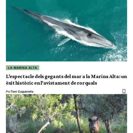
LA MARINA ALTA
L’espectacle dels gegants del mar a la Marina Alta: un
èxit històric en l’avistament de rorquals
Por
Toni Cuquerella