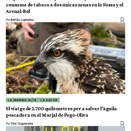
consumo de tabaco a dos únicas zonas en la Fossa y el
Arenal-Bol
Por
Adrián Lupiáñez
LA MARINA ALTA
LA SAFOR
El viatge de 2.700 quilòmetres per a salvar l’àguila
pescadora en el Marjal de Pego-Oliva
Por
Toni Cuquerella