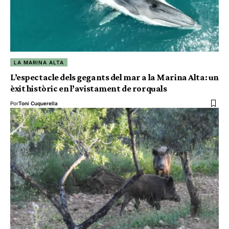
LA MARINA ALTA
L’espectacle dels gegants del mar a la Marina Alta: un
èxit històric en l’avistament de rorquals
Por
Toni Cuquerella