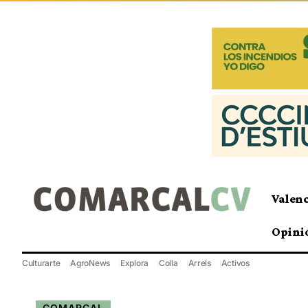
Valen
Opini
Culturarte
AgroNews
Explora
Colla
Arrels
Activos
COMARCAL