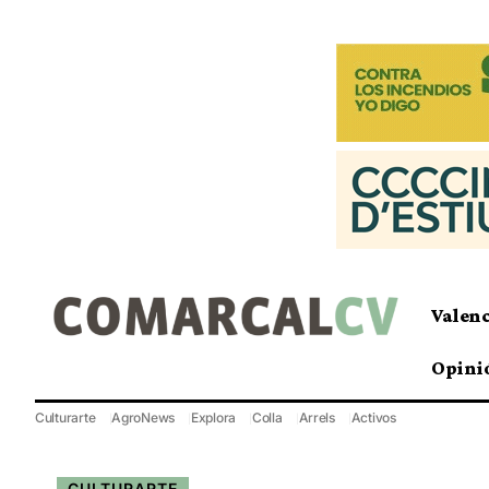
Valen
Opini
Culturarte
AgroNews
Explora
Colla
Arrels
Activos
CULTURARTE