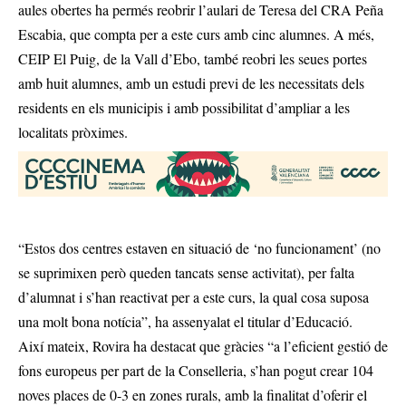
aules obertes ha permés reobrir l’aulari de Teresa del CRA Peña
Escabia, que compta per a este curs amb cinc alumnes. A més,
CEIP El Puig, de la Vall d’Ebo, també reobri les seues portes
amb huit alumnes, amb un estudi previ de les necessitats dels
residents en els municipis i amb possibilitat d’ampliar a les
localitats pròximes.
“Estos dos centres estaven en situació de ‘no funcionament’ (no
se suprimixen però queden tancats sense activitat), per falta
d’alumnat i s’han reactivat per a este curs, la qual cosa suposa
una molt bona notícia”, ha assenyalat el titular d’Educació.
Així mateix, Rovira ha destacat que gràcies “a l’eficient gestió de
fons europeus per part de la Conselleria, s’han pogut crear 104
noves places de 0-3 en zones rurals, amb la finalitat d’oferir el