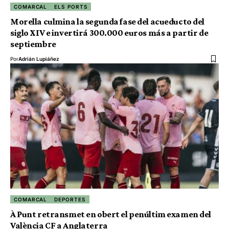
COMARCAL
ELS PORTS
Morella culmina la segunda fase del acueducto del
siglo XIV e invertirá 300.000 euros más a partir de
septiembre
Por
Adrián Lupiáñez
COMARCAL
DEPORTES
À Punt retransmet en obert el penúltim examen del
València CF a Anglaterra