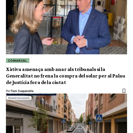
COMARCAL
Xàtiva amenaça amb anar als tribunals si la
Generalitat no frena la compra del solar per al Palau
de Justícia fora de la ciutat
Por
Toni Cuquerella