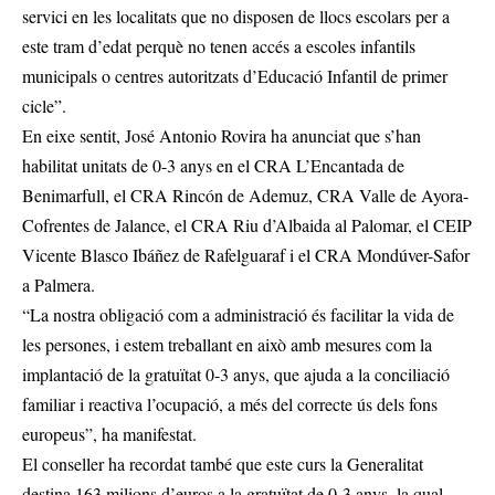
servici en les localitats que no disposen de llocs escolars per a
este tram d’edat perquè no tenen accés a escoles infantils
municipals o centres autoritzats d’Educació Infantil de primer
cicle”.
En eixe sentit, José Antonio Rovira ha anunciat que s’han
habilitat unitats de 0-3 anys en el CRA L’Encantada de
Benimarfull, el CRA Rincón de Ademuz, CRA Valle de Ayora-
Cofrentes de Jalance, el CRA Riu d’Albaida al Palomar, el CEIP
Vicente Blasco Ibáñez de Rafelguaraf i el CRA Mondúver-Safor
a Palmera.
“La nostra obligació com a administració és facilitar la vida de
les persones, i estem treballant en això amb mesures com la
implantació de la gratuïtat 0-3 anys, que ajuda a la conciliació
familiar i reactiva l’ocupació, a més del correcte ús dels fons
europeus”, ha manifestat.
El conseller ha recordat també que este curs la Generalitat
destina 163 milions d’euros a la gratuïtat de 0-3 anys, la qual