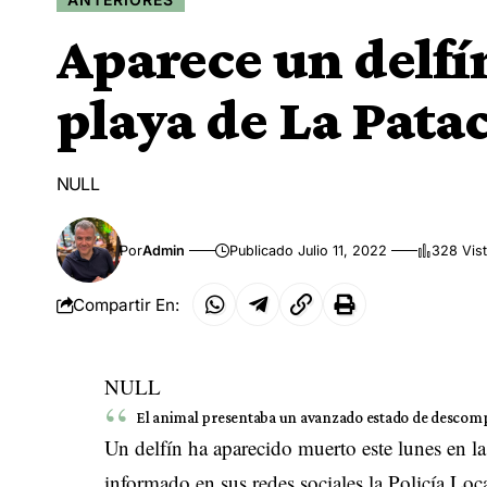
Aparece un delfí
playa de La Pata
NULL
Por
Admin
Publicado Julio 11, 2022
328 Vis
Compartir En:
NULL
El animal presentaba un avanzado estado de descompo
Un delfín ha aparecido muerto este lunes en la
informado en sus redes sociales la Policía Loc