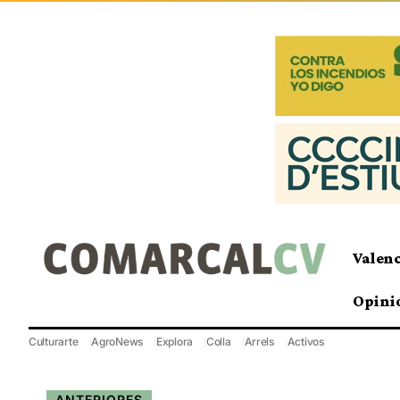
Valen
Opini
Culturarte
AgroNews
Explora
Colla
Arrels
Activos
ANTERIORES