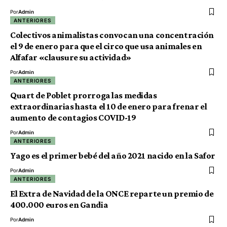
Por
Admin
ANTERIORES
Colectivos animalistas convocan una concentración
el 9 de enero para que el circo que usa animales en
Alfafar «clausure su actividad»
Por
Admin
ANTERIORES
Quart de Poblet prorroga las medidas
extraordinarias hasta el 10 de enero para frenar el
aumento de contagios COVID-19
Por
Admin
ANTERIORES
Yago es el primer bebé del año 2021 nacido en la Safor
Por
Admin
ANTERIORES
El Extra de Navidad de la ONCE reparte un premio de
400.000 euros en Gandia
Por
Admin