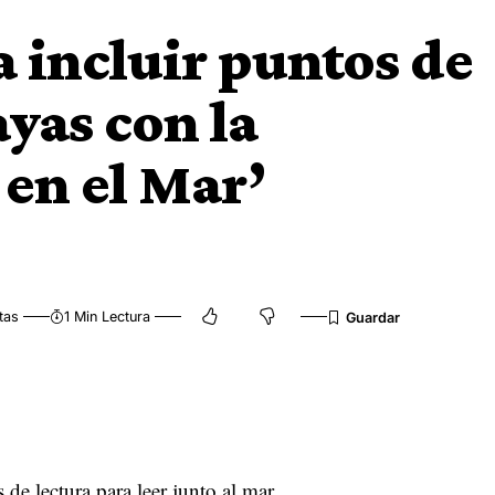
a incluir puntos de
ayas con la
 en el Mar’
tas
1 Min Lectura
de lectura para leer junto al mar.