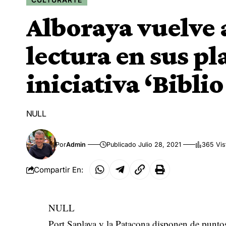
Alboraya vuelve 
lectura en sus pl
iniciativa ‘Biblio
NULL
Por
Admin
Publicado Julio 28, 2021
365 Vis
Compartir En:
NULL
Port Saplaya y la Patacona disponen de puntos 