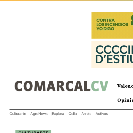
Valen
Opini
Culturarte
AgroNews
Explora
Colla
Arrels
Activos
CULTURARTE