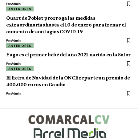
Por
Admin
ANTERIORES
Quart de Poblet prorroga las medidas
extraordinarias hasta el 10 de enero para frenar el
aumento de contagios COVID-19
Por
Admin
ANTERIORES
Yago es el primer bebé del año 2021 nacido en la Safor
Por
Admin
ANTERIORES
El Extra de Navidad de la ONCE reparte un premio de
400.000 euros en Gandia
Por
Admin