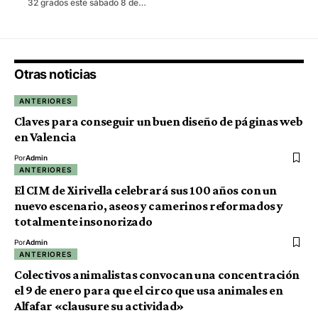
32 grados este sábado 8 de…
Otras noticias
ANTERIORES
Claves para conseguir un buen diseño de páginas web
en Valencia
Por
Admin
ANTERIORES
El CIM de Xirivella celebrará sus 100 años con un
nuevo escenario, aseos y camerinos reformados y
totalmente insonorizado
Por
Admin
ANTERIORES
Colectivos animalistas convocan una concentración
el 9 de enero para que el circo que usa animales en
Alfafar «clausure su actividad»