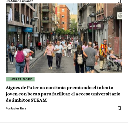
Por
Adrián Lupiáñez
L'HORTA NORD
Aigües de Paterna continúa premiando el talento
joven con becas para facilitar el acceso universitario
de ámbitos STEAM
Por
Javier Ruiz