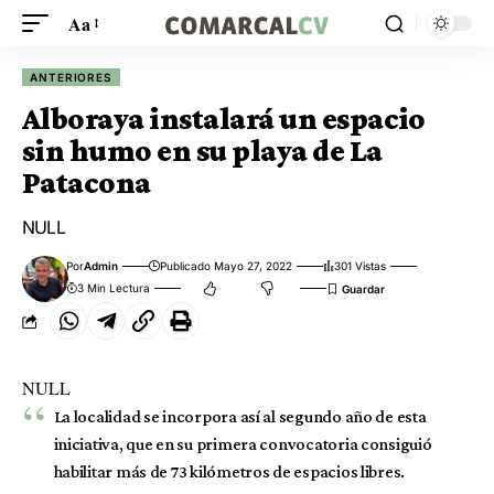
Aa
ANTERIORES
Alboraya instalará un espacio
sin humo en su playa de La
Patacona
NULL
Por
Admin
Publicado Mayo 27, 2022
301 Vistas
3 Min Lectura
NULL
La localidad se incorpora así al segundo año de esta
iniciativa, que en su primera convocatoria consiguió
habilitar más de 73 kilómetros de espacios libres.