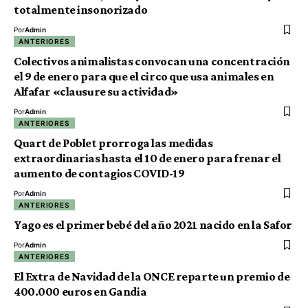
totalmente insonorizado
Por
Admin
ANTERIORES
Colectivos animalistas convocan una concentración
el 9 de enero para que el circo que usa animales en
Alfafar «clausure su actividad»
Por
Admin
ANTERIORES
Quart de Poblet prorroga las medidas
extraordinarias hasta el 10 de enero para frenar el
aumento de contagios COVID-19
Por
Admin
ANTERIORES
Yago es el primer bebé del año 2021 nacido en la Safor
Por
Admin
ANTERIORES
El Extra de Navidad de la ONCE reparte un premio de
400.000 euros en Gandia