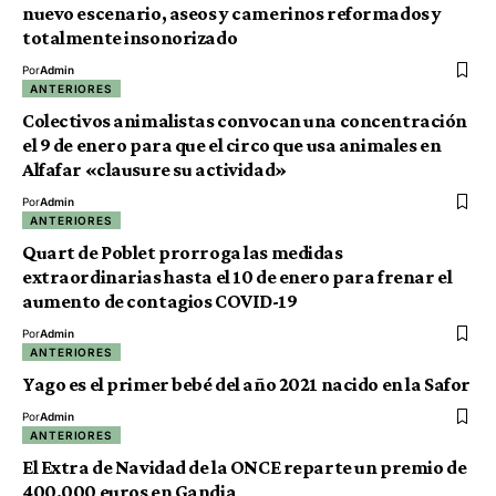
nuevo escenario, aseos y camerinos reformados y
totalmente insonorizado
Por
Admin
ANTERIORES
Colectivos animalistas convocan una concentración
el 9 de enero para que el circo que usa animales en
Alfafar «clausure su actividad»
Por
Admin
ANTERIORES
Quart de Poblet prorroga las medidas
extraordinarias hasta el 10 de enero para frenar el
aumento de contagios COVID-19
Por
Admin
ANTERIORES
Yago es el primer bebé del año 2021 nacido en la Safor
Por
Admin
ANTERIORES
El Extra de Navidad de la ONCE reparte un premio de
400.000 euros en Gandia