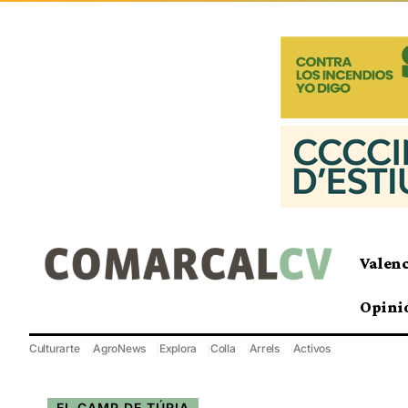
Valen
Opini
Culturarte
AgroNews
Explora
Colla
Arrels
Activos
EL CAMP DE TÚRIA