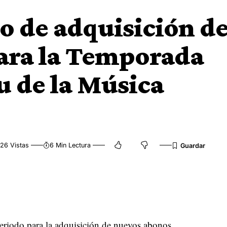
do de adquisición d
ara la Temporada
u de la Música
26 Vistas
6 Min Lectura
periodo para la adquisición de nuevos abonos