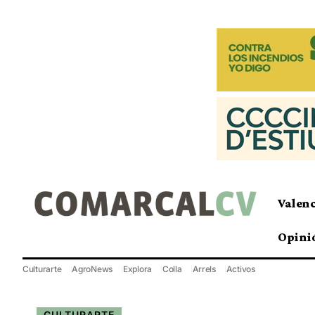
Valen
Opini
Culturarte
AgroNews
Explora
Colla
Arrels
Activos
CULTURARTE