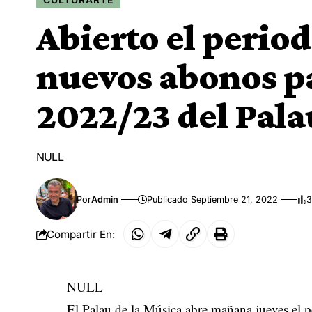
Abierto el perio
nuevos abonos p
2022/23 del Pala
NULL
Por
Admin
Publicado Septiembre 21, 2022
3
Compartir En:
NULL
El Palau de la Música abre mañana jueves el 