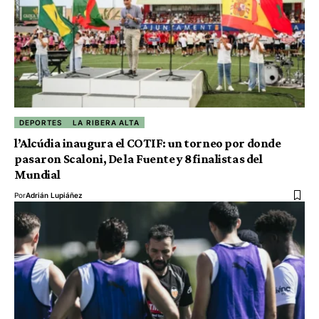
DEPORTES
LA RIBERA ALTA
l’Alcúdia inaugura el COTIF: un torneo por donde
pasaron Scaloni, De la Fuente y 8 finalistas del
Mundial
Por
Adrián Lupiáñez