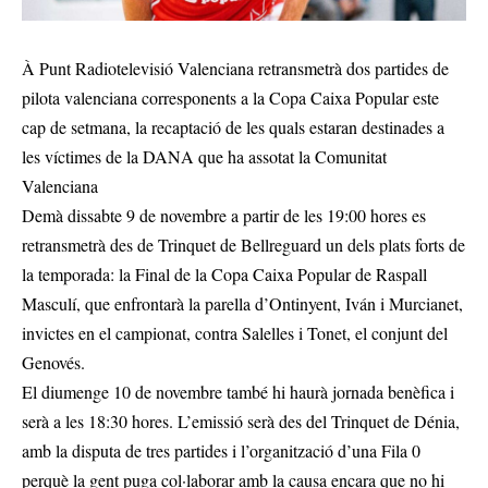
À Punt Radiotelevisió Valenciana retransmetrà dos partides de
pilota valenciana corresponents a la Copa Caixa Popular este
cap de setmana, la recaptació de les quals estaran destinades a
les víctimes de la DANA que ha assotat la Comunitat
Valenciana
Demà dissabte 9 de novembre a partir de les 19:00 hores es
retransmetrà des de Trinquet de Bellreguard un dels plats forts de
la temporada: la Final de la Copa Caixa Popular de Raspall
Masculí, que enfrontarà la parella d’Ontinyent, Iván i Murcianet,
invictes en el campionat, contra Salelles i Tonet, el conjunt del
Genovés.
El diumenge 10 de novembre també hi haurà jornada benèfica i
serà a les 18:30 hores. L’emissió serà des del Trinquet de Dénia,
amb la disputa de tres partides i l’organització d’una Fila 0
perquè la gent puga col·laborar amb la causa encara que no hi