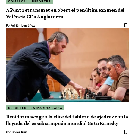
COMARCAL
DEPORTES
À Punt retransmet en obert el penúltim examen del
València CF a Anglaterra
Por
Adrián Lupiáñez
DEPORTES
LA MARINA BAIXA
Benidorm acoge a la élite del tablero de ajedrez con la
llegada del exsubcampeón mundial Gata Kamsky
Por
Javier Ruiz