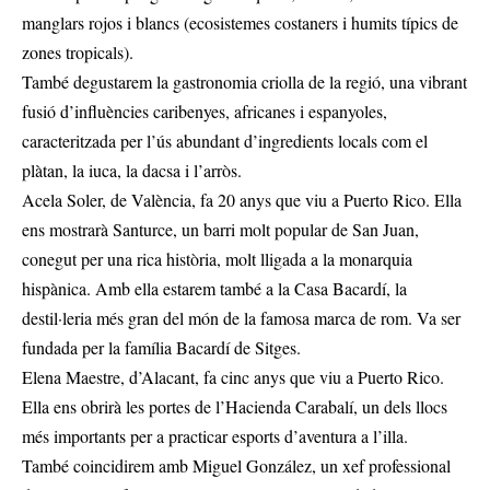
manglars rojos i blancs (ecosistemes costaners i humits típics de
zones tropicals).
També degustarem la gastronomia criolla de la regió, una vibrant
fusió d’influències caribenyes, africanes i espanyoles,
caracteritzada per l’ús abundant d’ingredients locals com el
plàtan, la iuca, la dacsa i l’arròs.
Acela Soler, de València, fa 20 anys que viu a Puerto Rico. Ella
ens mostrarà Santurce, un barri molt popular de San Juan,
conegut per una rica història, molt lligada a la monarquia
hispànica. Amb ella estarem també a la Casa Bacardí, la
destil·leria més gran del món de la famosa marca de rom. Va ser
fundada per la família Bacardí de Sitges.
Elena Maestre, d’Alacant, fa cinc anys que viu a Puerto Rico.
Ella ens obrirà les portes de l’Hacienda Carabalí, un dels llocs
més importants per a practicar esports d’aventura a l’illa.
També coincidirem amb Miguel González, un xef professional