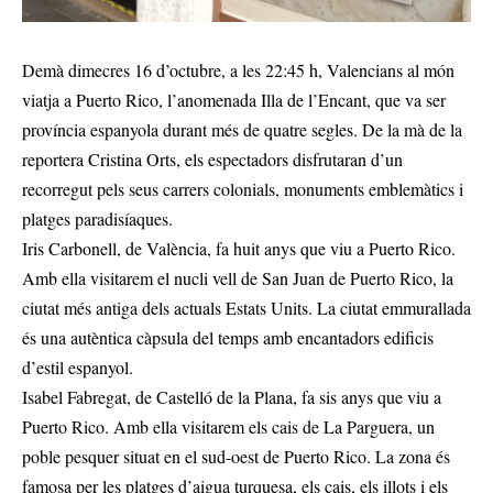
Demà dimecres 16 d’octubre, a les 22:45 h, Valencians al món
viatja a Puerto Rico, l’anomenada Illa de l’Encant, que va ser
província espanyola durant més de quatre segles. De la mà de la
reportera Cristina Orts, els espectadors disfrutaran d’un
recorregut pels seus carrers colonials, monuments emblemàtics i
platges paradisíaques.
Iris Carbonell, de València, fa huit anys que viu a Puerto Rico.
Amb ella visitarem el nucli vell de San Juan de Puerto Rico, la
ciutat més antiga dels actuals Estats Units. La ciutat emmurallada
és una autèntica càpsula del temps amb encantadors edificis
d’estil espanyol.
Isabel Fabregat, de Castelló de la Plana, fa sis anys que viu a
Puerto Rico. Amb ella visitarem els cais de La Parguera, un
poble pesquer situat en el sud-oest de Puerto Rico. La zona és
famosa per les platges d’aigua turquesa, els cais, els illots i els