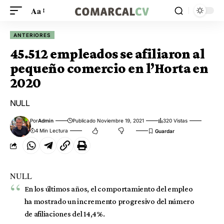
Aa
ANTERIORES
45.512 empleados se afiliaron al
pequeño comercio en l’Horta en
2020
NULL
Por
Admin
Publicado Noviembre 19, 2021
320 Vistas
4 Min Lectura
NULL
En los últimos años, el comportamiento del empleo
ha mostrado un incremento progresivo del número
de afiliaciones del 14,4%.