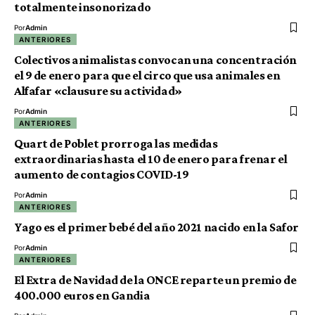
totalmente insonorizado
Por
Admin
ANTERIORES
Colectivos animalistas convocan una concentración
el 9 de enero para que el circo que usa animales en
Alfafar «clausure su actividad»
Por
Admin
ANTERIORES
Quart de Poblet prorroga las medidas
extraordinarias hasta el 10 de enero para frenar el
aumento de contagios COVID-19
Por
Admin
ANTERIORES
Yago es el primer bebé del año 2021 nacido en la Safor
Por
Admin
ANTERIORES
El Extra de Navidad de la ONCE reparte un premio de
400.000 euros en Gandia