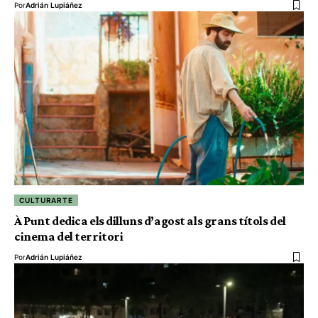
Por
Adrián Lupiáñez
CULTURARTE
À Punt dedica els dilluns d’agost als grans títols del
cinema del territori
Por
Adrián Lupiáñez