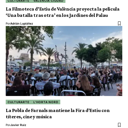
CULTURARTE
VALENCIA CIUDAD
La Filmoteca d’Estiu de València proyecta la pelicula
‘Una batalla tras otra’ en los Jardines del Palau
Por
Adrián Lupiáñez
CULTURARTE
L'HORTA NORD
La Pobla de Farnals mantiene la Fira d’Estiu con
títeres, cine y música
Por
Javier Ruiz