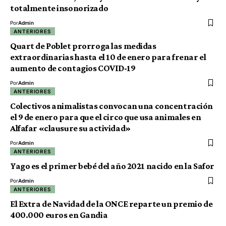
totalmente insonorizado
Por
Admin
ANTERIORES
Quart de Poblet prorroga las medidas
extraordinarias hasta el 10 de enero para frenar el
aumento de contagios COVID-19
Por
Admin
ANTERIORES
Colectivos animalistas convocan una concentración
el 9 de enero para que el circo que usa animales en
Alfafar «clausure su actividad»
Por
Admin
ANTERIORES
Yago es el primer bebé del año 2021 nacido en la Safor
Por
Admin
ANTERIORES
El Extra de Navidad de la ONCE reparte un premio de
400.000 euros en Gandia