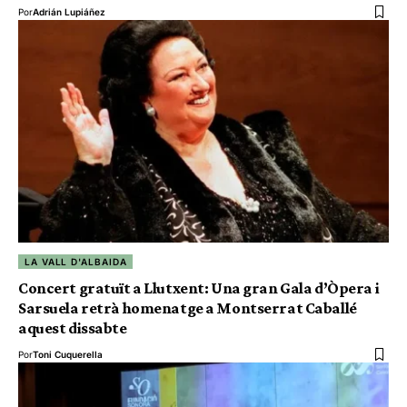
Por
Adrián Lupiáñez
LA VALL D'ALBAIDA
Concert gratuït a Llutxent: Una gran Gala d’Òpera i
Sarsuela retrà homenatge a Montserrat Caballé
aquest dissabte
Por
Toni Cuquerella