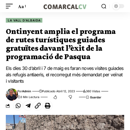
Aa
LA VALL D'ALBAIDA
Ontinyent amplia el programa
de rutes turístiques guiades
gratuïtes davant l’èxit de la
programació de Pasqua
Els dies 30 d’abril i 7 de maig es faran noves visites guiades
als refugis antiaeris, el recorregut més demandat per veïnat
i visitants
Por
Admin
Publicado Abril 12, 2023
360 Vistas
3 Min Lectura