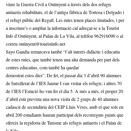
viure la Guerra Civil a Ontinyent a través dels dos refugis
antiaeris rehabilitats, el de l’antiga fàbrica de Tortosa i Delgado i
el refugi públic del Regall. Les rutes tenen places limitades, i per
a inscriure’s o ampliar la informació cal adreçar-se a la Tourist
Info d’Ontinyent, al Palau de La Vila, al telèfon 962916090 o al
correu
ontinyent@touristinfo.net
Sayo Gandia remarcava també “l’alt interés didàctic i educatiu
de estes rutes, que també tenen una alta demanda per part dels
centres educatius, com també ha quedat
demostrat estos dies”. De fet, el passat dia 3 d’abril 90 alumnes
de batxillerat de l’IES Jaume I van visitar els refugis; i altres 70
de l’IES l’Estació ho van fer el dia 5. A més a més, el proper 20
d’abril està prevista una nova visita de 2 grups de 40 alumnes
cadascú de secundària del CEIP Lluis Vives, amb el que sols en
abril 200 estudiants hauran participat dels recorreguts guiats que
ofereix la regidoria de Turisme als refugis antiaeris i el Palau de
la Vila.