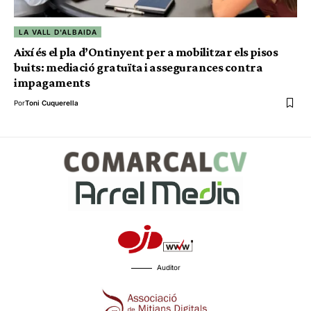
LA VALL D'ALBAIDA
Així és el pla d’Ontinyent per a mobilitzar els pisos
buits: mediació gratuïta i assegurances contra
impagaments
Por
Toni Cuquerella
Auditor