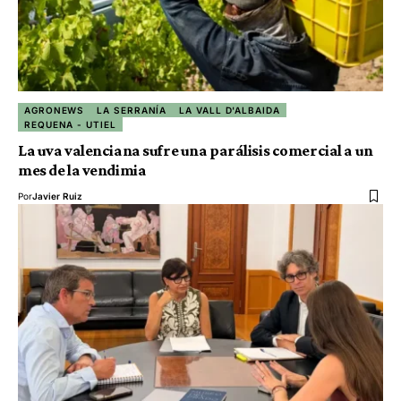
AGRONEWS
LA SERRANÍA
LA VALL D'ALBAIDA
REQUENA - UTIEL
La uva valenciana sufre una parálisis comercial a un
mes de la vendimia
Por
Javier Ruiz