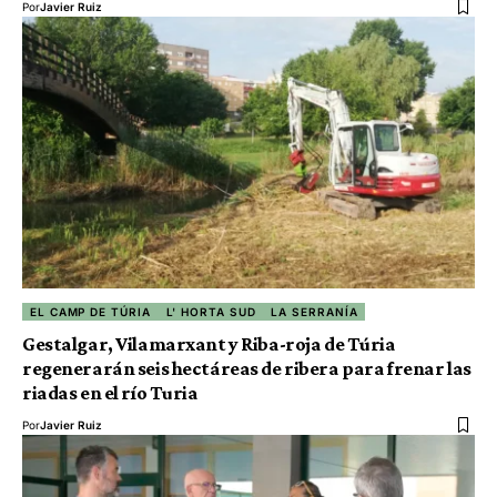
Por
Javier Ruiz
EL CAMP DE TÚRIA
L' HORTA SUD
LA SERRANÍA
Gestalgar, Vilamarxant y Riba-roja de Túria
regenerarán seis hectáreas de ribera para frenar las
riadas en el río Turia
Por
Javier Ruiz