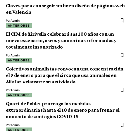
Claves para conseguir un buen diseño de páginas web
en Valencia
Por
Admin
ANTERIORES
El CIM de Xirivella celebrará sus 100 años con un
nuevo escenario, aseos y camerinos reformados y
totalmente insonorizado
Por
Admin
ANTERIORES
Colectivos animalistas convocan una concentración
el 9 de enero para que el circo que usa animales en
Alfafar «clausure su actividad»
Por
Admin
ANTERIORES
Quart de Poblet prorroga las medidas
extraordinarias hasta el 10 de enero para frenar el
aumento de contagios COVID-19
Por
Admin
ANTERIORES