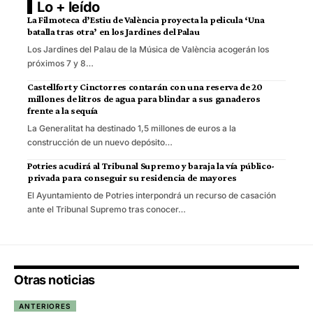
Lo + leído
La Filmoteca d’Estiu de València proyecta la pelicula ‘Una
batalla tras otra’ en los Jardines del Palau
Los Jardines del Palau de la Música de València acogerán los
próximos 7 y 8…
Castellfort y Cinctorres contarán con una reserva de 20
millones de litros de agua para blindar a sus ganaderos
frente a la sequía
La Generalitat ha destinado 1,5 millones de euros a la
construcción de un nuevo depósito…
Potries acudirá al Tribunal Supremo y baraja la vía público-
privada para conseguir su residencia de mayores
El Ayuntamiento de Potries interpondrá un recurso de casación
ante el Tribunal Supremo tras conocer…
Otras noticias
ANTERIORES