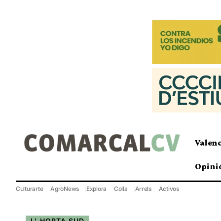
Valen
Opini
Culturarte
AgroNews
Explora
Colla
Arrels
Activos
L' HORTA SUD