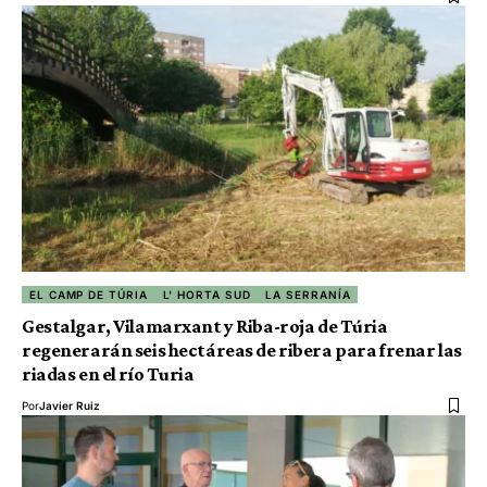
EL CAMP DE TÚRIA
L' HORTA SUD
LA SERRANÍA
Gestalgar, Vilamarxant y Riba-roja de Túria
regenerarán seis hectáreas de ribera para frenar las
riadas en el río Turia
Por
Javier Ruiz