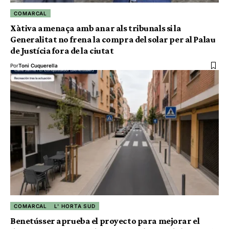
COMARCAL
Xàtiva amenaça amb anar als tribunals si la
Generalitat no frena la compra del solar per al Palau
de Justícia fora de la ciutat
Por
Toni Cuquerella
COMARCAL
L' HORTA SUD
Benetússer aprueba el proyecto para mejorar el