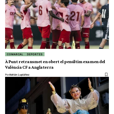
COMARCAL
DEPORTES
À Punt retransmet en obert el penúltim examen del
València CF a Anglaterra
Por
Adrián Lupiáñez