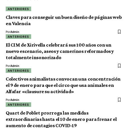
ANTERIORES
Claves para conseguir un buen diseño de páginas web
en Valencia
Por
Admin
ANTERIORES
El CIM de Xirivella celebrará sus 100 años con un
nuevo escenario, aseos y camerinos reformados y
totalmente insonorizado
Por
Admin
ANTERIORES
Colectivos animalistas convocan una concentración
el 9 de enero para que el circo que usa animales en
Alfafar «clausure su actividad»
Por
Admin
ANTERIORES
Quart de Poblet prorroga las medidas
extraordinarias hasta el 10 de enero para frenar el
aumento de contagios COVID-19