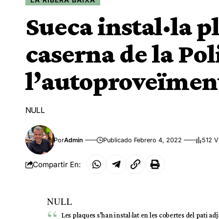
Sueca instal·la p
caserna de la Pol
l’autoproveïment
NULL
Por
Admin
Publicado Febrero 4, 2022
512 V
Compartir En:
NULL
Les plaques s’han instal·lat en les cobertes del pati adja