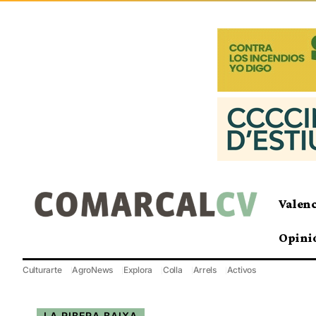
Valen
Opini
Culturarte
AgroNews
Explora
Colla
Arrels
Activos
LA RIBERA BAIXA