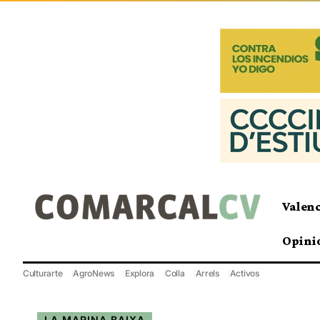
Valen
Opini
Culturarte
AgroNews
Explora
Colla
Arrels
Activos
LA MARINA BAIXA