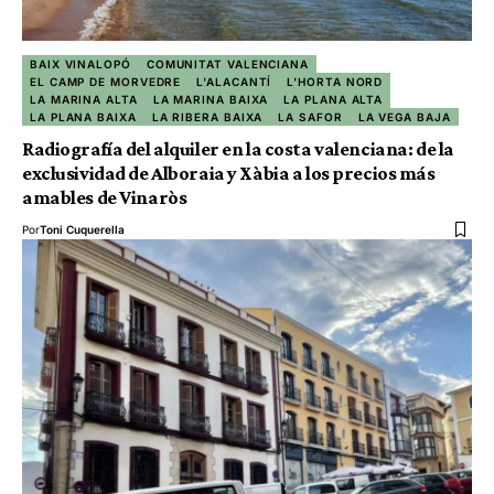
BAIX VINALOPÓ
COMUNITAT VALENCIANA
EL CAMP DE MORVEDRE
L'ALACANTÍ
L'HORTA NORD
LA MARINA ALTA
LA MARINA BAIXA
LA PLANA ALTA
LA PLANA BAIXA
LA RIBERA BAIXA
LA SAFOR
LA VEGA BAJA
Radiografía del alquiler en la costa valenciana: de la
exclusividad de Alboraia y Xàbia a los precios más
amables de Vinaròs
Por
Toni Cuquerella