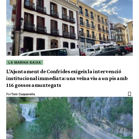
LA MARINA BAIXA
L’Ajuntament de Confrides exigeix la intervenció
institucional immediata: una veïna viu a un pis amb
116 gossos amuntegats
Por
Toni Cuquerella