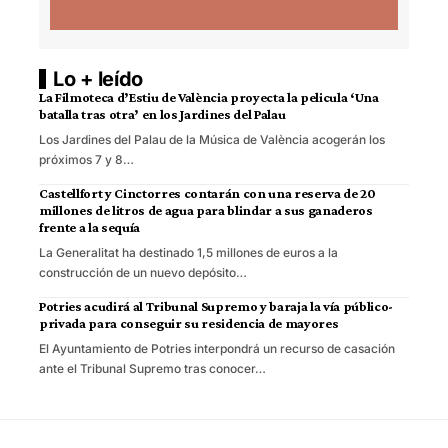
Lo + leído
La Filmoteca d’Estiu de València proyecta la pelicula ‘Una
batalla tras otra’ en los Jardines del Palau
Los Jardines del Palau de la Música de València acogerán los
próximos 7 y 8…
Castellfort y Cinctorres contarán con una reserva de 20
millones de litros de agua para blindar a sus ganaderos
frente a la sequía
La Generalitat ha destinado 1,5 millones de euros a la
construcción de un nuevo depósito…
Potries acudirá al Tribunal Supremo y baraja la vía público-
privada para conseguir su residencia de mayores
El Ayuntamiento de Potries interpondrá un recurso de casación
ante el Tribunal Supremo tras conocer…