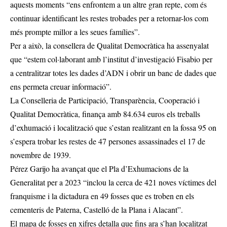
aquests moments “ens enfrontem a un altre gran repte, com és
continuar identificant les restes trobades per a retornar-los com
més prompte millor a les seues famílies”.
Per a això, la consellera de Qualitat Democràtica ha assenyalat
que “estem col·laborant amb l’institut d’investigació Fisabio per
a centralitzar totes les dades d’ADN i obrir un banc de dades que
ens permeta creuar informació”.
La Conselleria de Participació, Transparència, Cooperació i
Qualitat Democràtica, finança amb 84.634 euros els treballs
d’exhumació i localització que s’estan realitzant en la fossa 95 on
s’espera trobar les restes de 47 persones assassinades el 17 de
novembre de 1939.
Pérez Garijo ha avançat que el Pla d’Exhumacions de la
Generalitat per a 2023 “inclou la cerca de 421 noves víctimes del
franquisme i la dictadura en 49 fosses que es troben en els
cementeris de Paterna, Castelló de la Plana i Alacant”.
El mapa de fosses en xifres detalla que fins ara s’han localitzat