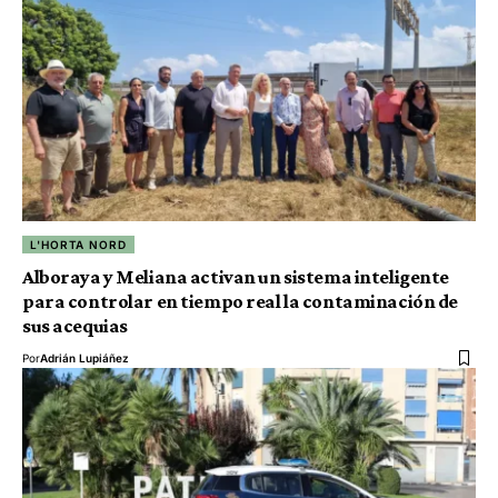
L'HORTA NORD
Alboraya y Meliana activan un sistema inteligente
para controlar en tiempo real la contaminación de
sus acequias
Por
Adrián Lupiáñez