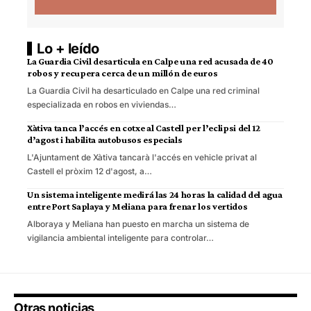
Lo + leído
La Guardia Civil desarticula en Calpe una red acusada de 40
robos y recupera cerca de un millón de euros
La Guardia Civil ha desarticulado en Calpe una red criminal
especializada en robos en viviendas…
Xàtiva tanca l’accés en cotxe al Castell per l’eclipsi del 12
d’agost i habilita autobusos especials
L'Ajuntament de Xàtiva tancarà l'accés en vehicle privat al
Castell el pròxim 12 d'agost, a…
Un sistema inteligente medirá las 24 horas la calidad del agua
entre Port Saplaya y Meliana para frenar los vertidos
Alboraya y Meliana han puesto en marcha un sistema de
vigilancia ambiental inteligente para controlar…
Otras noticias