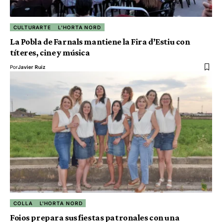
CULTURARTE
L'HORTA NORD
La Pobla de Farnals mantiene la Fira d’Estiu con
títeres, cine y música
Por
Javier Ruiz
COLLA
L'HORTA NORD
Foios prepara sus fiestas patronales con una