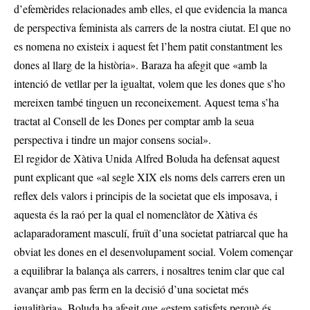
d’efemèrides relacionades amb elles, el que evidencia la manca
de perspectiva feminista als carrers de la nostra ciutat. El que no
es nomena no existeix i aquest fet l’hem patit constantment les
dones al llarg de la història». Baraza ha afegit que «amb la
intenció de vetllar per la igualtat, volem que les dones que s’ho
mereixen també tinguen un reconeixement. Aquest tema s’ha
tractat al Consell de les Dones per comptar amb la seua
perspectiva i tindre un major consens social».
El regidor de Xàtiva Unida Alfred Boluda ha defensat aquest
punt explicant que «al segle XIX els noms dels carrers eren un
reflex dels valors i principis de la societat que els imposava, i
aquesta és la raó per la qual el nomenclàtor de Xàtiva és
aclaparadorament masculí, fruït d’una societat patriarcal que ha
obviat les dones en el desenvolupament social. Volem començar
a equilibrar la balança als carrers, i nosaltres tenim clar que cal
avançar amb pas ferm en la decisió d’una societat més
igualitària». Boluda ha afegit que «estem satisfets perquè és