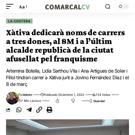
Aa
LA COSTERA
Xàtiva dedicarà noms de carrers
a tres dones, al 8M i a l’últim
alcalde republicà de la ciutat
afusellat pel franquisme
Artemina Botella, Lidia Sarthou Vila i Ana Artigues de Soler i
Fillol tindran carrer a Xàtiva junt a Jovino Fernández Díaz i el
8 de març
Por
Admin
Publicado Diciembre 1, 2023
724 Vistas
7 Min Lectura