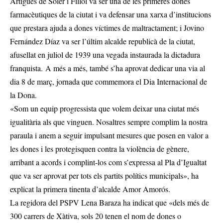
Artigues de Soler i Fillol va ser una de les primeres dones
farmacèutiques de la ciutat i va defensar una xarxa d’institucions
que prestara ajuda a dones víctimes de maltractament; i Jovino
Fernández Díaz va ser l’últim alcalde republicà de la ciutat,
afusellat en juliol de 1939 una vegada instaurada la dictadura
franquista. A més a més, també s’ha aprovat dedicar una via al
dia 8 de març, jornada que commemora el Dia Internacional de
la Dona.
«Som un equip progressista que volem deixar una ciutat més
igualitària als que vinguen. Nosaltres sempre complim la nostra
paraula i anem a seguir impulsant mesures que posen en valor a
les dones i les protegisquen contra la violència de gènere,
arribant a acords i complint-los com s’expressa al Pla d’Igualtat
que va ser aprovat per tots els partits polítics municipals», ha
explicat la primera tinenta d’alcalde Amor Amorós.
La regidora del PSPV Lena Baraza ha indicat que «dels més de
300 carrers de Xàtiva, sols 20 tenen el nom de dones o