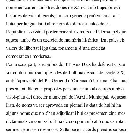
nomenen carrers amb tres dones de Xàtiva amb trajectòries i
històries de vida diferents, un nom genèric però vinculat a la
lluita per la igualtat, i altre nom del darrer alcalde de la
República assassinat posteriorment als murs de Paterna, pel que
aquest també és un exercici de memòria històrica, fent palés els
valors de llibertat i igualtat, fonaments d’una societat
democràtica i moderna».
Per la seua part, la regidora del PP Ana Díez ha defensat el seu
vot contrari indicant que «des de l’última dècada del segle XX,
amb l’aprovació del Pla General d’Ordenació Urbana, s’han anat
presentant diferents propostes per donar nom als carrers amb el
vist-i-plau del director municipal de l’Arxiu Municipal. Aquesta
llista de noms va ser aprovada en plenari i a data de hui hi ha
alguns noms que no s’han adjudicat i hui es presenten cinc més
dictaminats en comissió. S’ha de complir amb allò que es vota i
ser més seriosos i rigorosos. Saltar-se els acords plenaris suposa