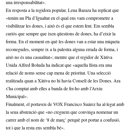
una irresponsabilitat».
En resposta a la regidora popular, Lena Baraza ha replicat que
«tenim un Pla d’Igualtat en el qual ens vam comprometre a
visibilitzar les dones, i això és el que estem fent. Em sembla
curiós que sempre que ixen qüestions de dones, ha d’eixir la
forma. En el moment en què les dones van a estar una miqueta
reconegudes, sempre ix a la palestra alguna errada de forma, i
això no és una casualitat»; mentre que el regidor de Xàtiva
Unida Alfred Boluda ha indicat que «aquella llista era una
relació de noms sense cap mena de prioritat. Una selecció
realitzada quan a Xàtiva no hi havia Consell de les Dones. Ara
s’ha comptat amb elles a banda de fer-ho amb l’Arxiu
Municipal».
Finalment, el portaveu de VOX Francisco Suárez ha al·legat amb
la seua abstenció que «no creguem que convinga nomenar un
carrer amb el nom de ‘8 de març’ perquè pot portar a confusió,
tot i que la resta ens sembla bé».