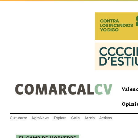
Valen
Opini
Culturarte
AgroNews
Explora
Colla
Arrels
Activos
EL CAMP DE MORVEDRE