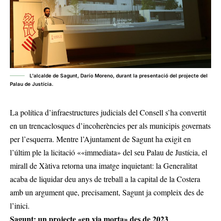
L'alcalde de Sagunt, Darío Moreno, durant la presentació del projecte del
Palau de Justícia.
La política d’infraestructures judicials del Consell s’ha convertit
en un trencaclosques d’incoherències per als municipis governats
per l’esquerra. Mentre l’Ajuntament de Sagunt ha exigit en
l’últim ple la licitació ««immediata» del seu Palau de Justícia, el
mirall de Xàtiva retorna una imatge inquietant: la Generalitat
acaba de liquidar deu anys de treball a la capital de la Costera
amb un argument que, precisament, Sagunt ja compleix des de
l’inici.
Sagunt: un projecte «en via morta» des de 2023