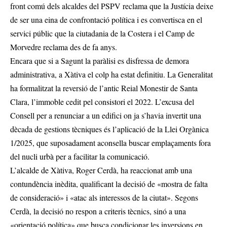
front comú dels alcaldes del PSPV reclama que la Justícia deixe
de ser una eina de confrontació política i es convertisca en el
servici públic que la ciutadania de la Costera i el Camp de
Morvedre reclama des de fa anys.
Encara que si a Sagunt la paràlisi es disfressa de demora
administrativa, a Xàtiva el colp ha estat definitiu. La Generalitat
ha formalitzat la reversió de l’antic Reial Monestir de Santa
Clara, l’immoble cedit pel consistori el 2022. L’excusa del
Consell per a renunciar a un edifici on ja s’havia invertit una
dècada de gestions tècniques és l’aplicació de la Llei Orgànica
1/2025, que suposadament aconsella buscar emplaçaments fora
del nucli urbà per a facilitar la comunicació.
L’alcalde de Xàtiva, Roger Cerdà, ha reaccionat amb una
contundència inèdita, qualificant la decisió de «mostra de falta
de consideració» i «atac als interessos de la ciutat». Segons
Cerdà, la decisió no respon a criteris tècnics, sinó a una
«orientació política» que busca condicionar les inversions en