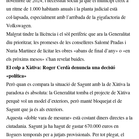
novembre de 2024; i necessitat social ja que el municipi creix a
un ritme de 1.000 habitants anuals i la planta judicial està
col·lapsada, especialment amb l’arribada de la gigafactoria de
Volkswagen.
Malgrat tindre la llicència i el sòl perifèric que ara la Generalitat
diu prioritzar, les promeses de les conselleres Salomé Pradas i
Nuria Martínez de licitar les obres «abans de final d’any» o «en
els pròxims mesos» s’han revelat buides.
El colp a Xàtiva: Roger Cerdà denuncia una decisió
«política»
Però quan es compara la situació de Sagunt amb la de Xàtiva la
paradoxa és absoluta: la Generalitat tomba el projecte de Xàtiva
perquè vol un model d’exteriors, però manté bloquejat el de
Sagunt que ja és als exteriors.
Aquesta «doble vara de mesurar» està costant diners directes a la
ciutadania. Sagunt ja ha hagut de gastar 670.000 euros en
lloguers temporals per a jutjats provisionals. Per tot plegat, el