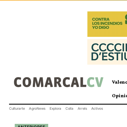
Valen
Opini
Culturarte
AgroNews
Explora
Colla
Arrels
Activos
ANTERIORES