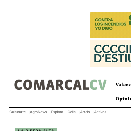
Valen
Opini
Culturarte
AgroNews
Explora
Colla
Arrels
Activos
LA RIBERA ALTA