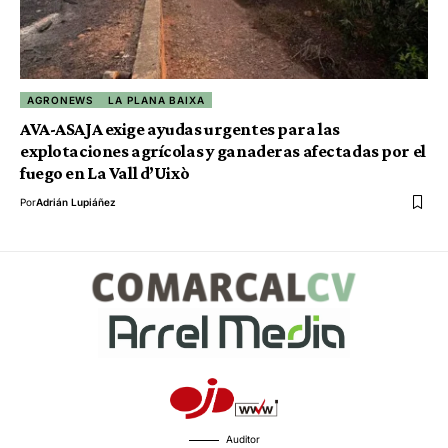
AGRONEWS
LA PLANA BAIXA
AVA-ASAJA exige ayudas urgentes para las
explotaciones agrícolas y ganaderas afectadas por el
fuego en La Vall d’Uixò
Por
Adrián Lupiáñez
Auditor