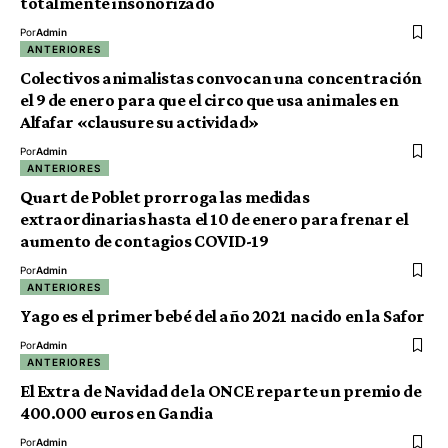
totalmente insonorizado
Por
Admin
ANTERIORES
Colectivos animalistas convocan una concentración
el 9 de enero para que el circo que usa animales en
Alfafar «clausure su actividad»
Por
Admin
ANTERIORES
Quart de Poblet prorroga las medidas
extraordinarias hasta el 10 de enero para frenar el
aumento de contagios COVID-19
Por
Admin
ANTERIORES
Yago es el primer bebé del año 2021 nacido en la Safor
Por
Admin
ANTERIORES
El Extra de Navidad de la ONCE reparte un premio de
400.000 euros en Gandia
Por
Admin