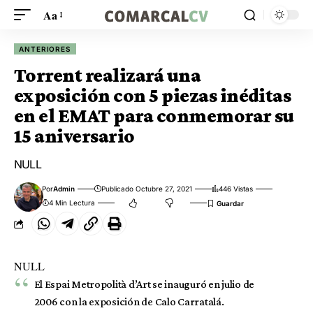
Aa
ANTERIORES
Torrent realizará una
exposición con 5 piezas inéditas
en el EMAT para conmemorar su
15 aniversario
NULL
Por
Admin
Publicado Octubre 27, 2021
446 Vistas
4 Min Lectura
NULL
El Espai Metropolità d’Art se inauguró en julio de
2006 con la exposición de Calo Carratalá.