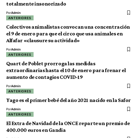
totalmente insonorizado
Por
Admin
ANTERIORES
Colectivos animalistas convocan una concentración
el 9 de enero para que el circo que usa animales en
Alfafar «clausure su actividad»
Por
Admin
ANTERIORES
Quart de Poblet prorroga las medidas
extraordinarias hasta el 10 de enero para frenar el
aumento de contagios COVID-19
Por
Admin
ANTERIORES
Yago es el primer bebé del año 2021 nacido en la Safor
Por
Admin
ANTERIORES
El Extra de Navidad de la ONCE reparte un premio de
400.000 euros en Gandia