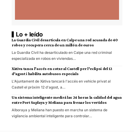
Lo + leído
La Guardia Civil desarticula en Calpe una red acusada de 40
robos y recupera cerca de un millón de euros
La Guardia Civil ha desarticulado en Calpe una red criminal
especializada en robos en viviendas…
Xàtiva tanca l’accés en cotxe al Castell per l’eclipsi del 12
d’agost i habilita autobusos especials
L'Ajuntament de Xàtiva tancarà l'accés en vehicle privat al
Castell el pròxim 12 d'agost, a…
Un sistema inteligente medirá las 24 horas la calidad del agua
entre Port Saplaya y Meliana para frenar los vertidos
Alboraya y Meliana han puesto en marcha un sistema de
vigilancia ambiental inteligente para controlar…