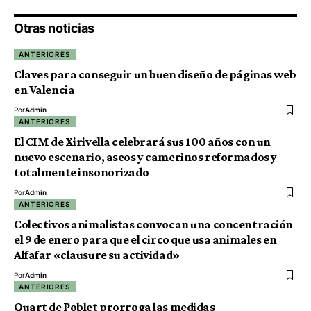
Otras noticias
ANTERIORES
Claves para conseguir un buen diseño de páginas web
en Valencia
Por
Admin
ANTERIORES
El CIM de Xirivella celebrará sus 100 años con un
nuevo escenario, aseos y camerinos reformados y
totalmente insonorizado
Por
Admin
ANTERIORES
Colectivos animalistas convocan una concentración
el 9 de enero para que el circo que usa animales en
Alfafar «clausure su actividad»
Por
Admin
ANTERIORES
Quart de Poblet prorroga las medidas