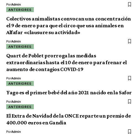
Por
Admin
ANTERIORES
Colectivos animalistas convocan una concentración
el 9 de enero para que el circo que usa animales en
Alfafar «clausure su actividad»
Por
Admin
ANTERIORES
Quart de Poblet prorroga las medidas
extraordinarias hasta el 10 de enero para frenar el
aumento de contagios COVID-19
Por
Admin
ANTERIORES
Yago es el primer bebé del año 2021 nacido en la Safor
Por
Admin
ANTERIORES
El Extra de Navidad de la ONCE reparte un premio de
400.000 euros en Gandia
Por
Admin